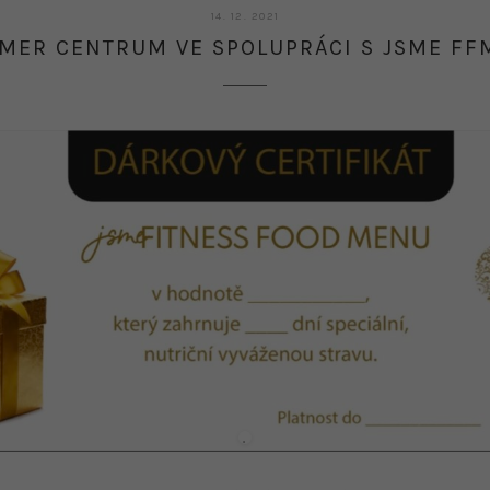
14.
14. 12. 2021
12.
MER CENTRUM VE SPOLUPRÁCI S JSME FF
2021