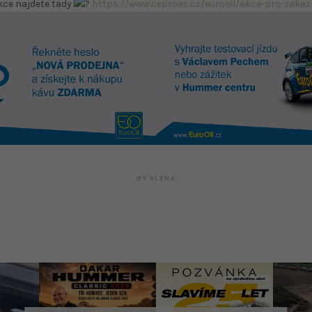
kce najdete tady
https://www.ceproas.cz/eurooil/akce-pro-zakaz
BY
ALENA