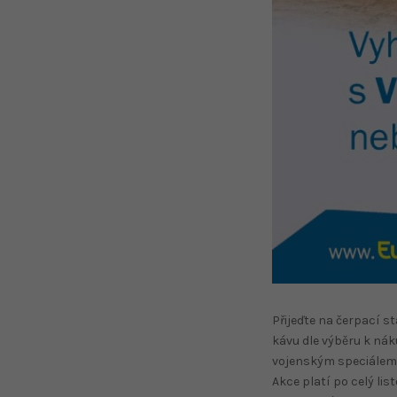
Přijeďte na čerpací s
kávu dle výběru k ná
vojenským speciálem
Akce platí po celý lis