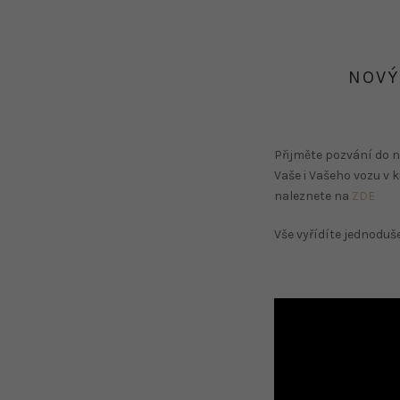
NOVÝ
Přijměte pozvání do 
Vaše i Vašeho vozu v 
naleznete na
ZDE
Vše vyřídíte jednoduše
Video
přehrávač