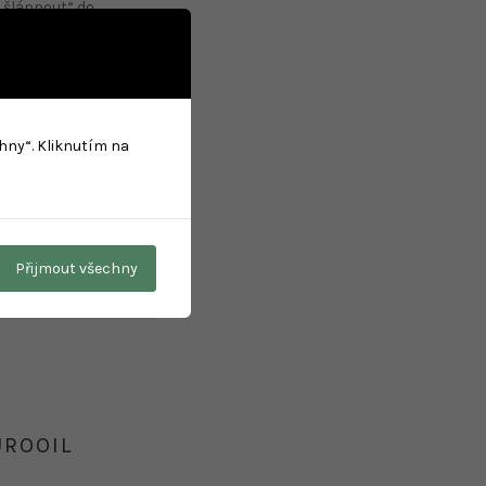
 „šlápnout“ do
denní menu dle potřeb
chny“. Kliknutím na
ha@jsmeffmenu.cz;
Přijmout všechny
UROOIL