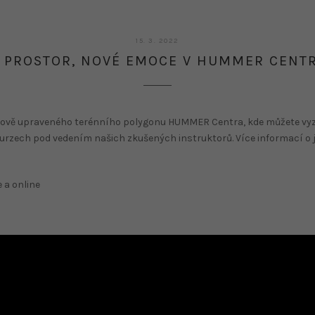
15.
15. 3. 2022
3.
 PROSTOR, NOVÉ EMOCE V HUMMER CENTR
2022
nově upraveného terénního polygonu HUMMER Centra, kde můžete vy
kurzech pod vedením našich zkušených instruktorů. Více informací o 
 a online