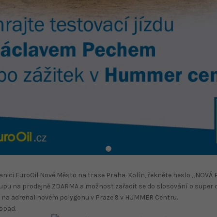
tanici EuroOil Nové Město na trase Praha-Kolín, řekněte heslo „NOVÁ
kupu na prodejně ZDARMA a možnost zařadit se do slosování o super c
 na adrenalinovém polygonu v Praze 9 v HUMMER Centru.
topad.