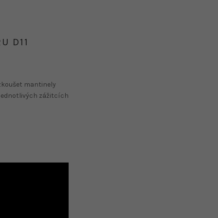
U D11
zkoušet mantinely
jednotlivých zážitcích