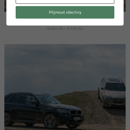
Přijmout všechny
HUMVEE 45 minut
Rozpětí
4 200
Kč
–
4 700
Kč
cen:
4
200 Kč
až
4
700 Kč