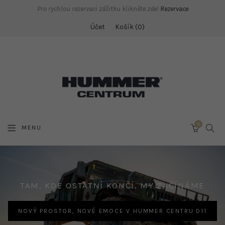
Pro rychlou rezervaci zážitku klikněte zde!
Rezervace
Účet
Košík
0
0
SEAR
MENU
CART
HOME
TAM, KDE OSTATNÍ KONČÍ, MY ZAČÍNÁME
NOVÝ PROSTOR, NOVÉ EMOCE V HUMMER CENTRU D11