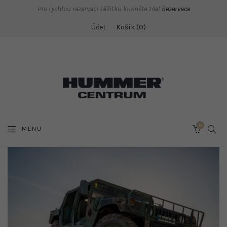
Pro rychlou rezervaci zážitku klikněte zde!
Rezervace
Účet
Košík
0
0
SEAR
MENU
CART
O
NÁS