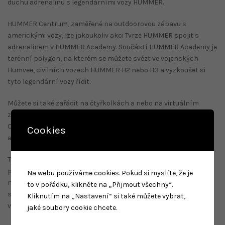
duchu adrenalinu s legendárními vozy HUMMER.
HUMMER Centrum, zaměřené na outdoorovou zábavu s
americkými vozy, lze jakoukoliv akci Tvrze HUMMER spojit s
adrenalinem v HUMMER Academy. Součástí HUMMER Academy je
terénní polygon, na kterém se můžete svézt ve vojenských
Humvee, civilních vozech HUMMER H2 nebo H3 a vyzkoušet si
tyto legendární vozy řídit.
Můžete si také zařádit na čtyřkolkách a nebo na virtuálním
závodním simulátoru 301. Areál Tvrze HUMMER a HUMMER
Centra nabízí prostory a zábavní programy také pro firemní
Cookies
akce, od návrhu až po realizaci.
Tvrz HUMMER se specializuje na celodenní akce pro veřejnost,
převážně pro rodiny s dětmi. Můžete zde oslavit narozeniny a
Na webu používáme cookies. Pokud si myslíte, že je
nebo uspořádat svatbu jak v klasickém, tak i ve středověkém
to v pořádku, klikněte na „Přijmout všechny“.
stylu. Do Tvrze mohou děti vyrazit na školní výlet se zábavně –
Kliknutím na „Nastavení“ si také můžete vybrat,
výukovým programem tematicky cíleným do středověku.
jaké soubory cookie chcete.