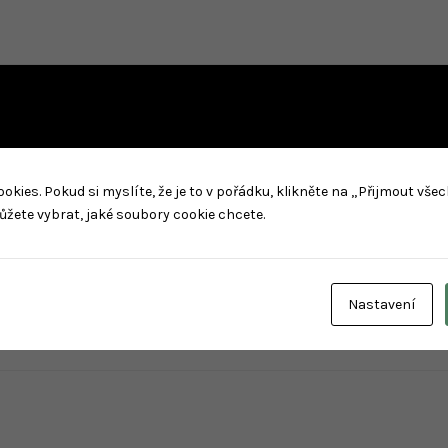
Povinné
no nebo e-mail
*
ies. Pokud si myslíte, že je to v pořádku, klikněte na „Přijmout vše
ůžete vybrat, jaké soubory cookie chcete.
Zapamatujte si mě
E
Nastavení
eslo?