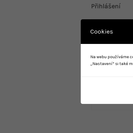
Přihlášení
Uživatelské jmé
Cookies
Povinné
Heslo
*
Na webu používáme cook
„Nastavení“ si také m
PŘIHLÁSIT S
Zapomněli jste h