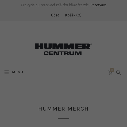
Pro rychlou rezervaci zážitku klikněte zde!
Rezervace
Účet
Košík
0
0
SEAR
MENU
CART
HUMMER MERCH