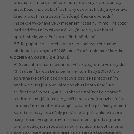
provádí v rámci své působnosti příslušný živnostenský
úřad. Dozor nad oblastí ochrany osobních údajů vykonává
Úřad pro ochranu osobních údajů. Česká obchodní
inspekce vykonává ve vymezeném rozsahu mimo jiné dozor
nad dodržováním zákona č. 634/1992 Sb., o ochraně
spotřebitele, ve znění pozdějších předpisů.
8.7. Kupující tímto přebírá na sebe nebezpečí změny
okolností ve smyslu § 1765 odst. 2 občanského zákoníku.
OCHRANA OSOBNÍCH ÚDAJŮ
9.1. Svou informační povinnost vůči kupujícímu ve smyslu čl.
13 Nařízení Evropského parlamentu a Rady 2016/679 o
ochraně fyzických osob v souvislosti se zpracováním
osobních údajů a o volném pohybu těchto údajů a o
zrušení směrnice 95/46/ES (obecné nařízení o ochraně
osobních údajů) (dále jen „nařízení GDPR“) související se
zpracováním osobních údajů kupujícího pro účely plnění
kupní smlouvy, pro účely jednání o kupní smlouvě a pro
účely plnění veřejnoprávních povinností prodávajícího
plní prodávající prostřednictvím zvláštního dokumentu.
ZASÍLÁNÍ OBCHODNÍCH SDĚLENÍ A UKLÁDÁNÍ COOKIES