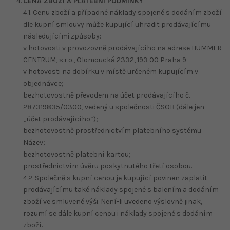
CENA ZBOŽÍ A PLATEBNÍ PODMÍNKY
4.1. Cenu zboží a případné náklady spojené s dodáním zboží
dle kupní smlouvy může kupující uhradit prodávajícímu
následujícími způsoby:
v hotovosti v provozovně prodávajícího na adrese HUMMER
CENTRUM, s.r.o., Olomoucká 2332, 193 00 Praha 9
v hotovosti na dobírku v místě určeném kupujícím v
objednávce;
bezhotovostně převodem na účet prodávajícího č.
287319835/0300, vedený u společnosti ČSOB (dále jen
„účet prodávajícího“);
bezhotovostně prostřednictvím platebního systému
Název;
bezhotovostně platební kartou;
prostřednictvím úvěru poskytnutého třetí osobou.
4.2. Společně s kupní cenou je kupující povinen zaplatit
prodávajícímu také náklady spojené s balením a dodáním
zboží ve smluvené výši. Není-li uvedeno výslovně jinak,
rozumí se dále kupní cenou i náklady spojené s dodáním
zboží.