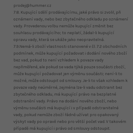
prodej@hummer.cz
7.8. Kupující sdělí prodávajícímu, jaké právo si zvolil, při
oznámení vady, nebo bez zbytečného odkladu po oznámení
vady. Provedenou volbu nemůže kupující změnit bez
souhlasu prodávajícího; to neplatí, žádal-li kupující
opravu vady, která se ukáže jako neopravitelná.
7.9.Nemá-li zboží vlastnosti stanovené v čl. 7.2 obchodních
podmínek, může kupující požadovat i dodání nového zboží
bez vad, pokud to není vzhledem k povaze vady
nepřiměřené, ale pokud se vada týká pouze součásti zboží,
může kupující požadovat jen výměnu součásti; není-li to
možné, může odstoupit od smlouvy. Je-li to však vzhledem k
povaze vady neúměrné, zejména lze-li vadu odstranit bez
zbytečného odkladu, má kupující právo na bezplatné
odstranění vady. Právo na dodání nového zboží, nebo
výměnu součásti má kupující i v případě odstranitelné
vady, pokud nemůže zboží řádně užívat pro opakovaný
výskyt vady po opravě nebo pro větší počet vad. V takovém
případě má kupující i právo od smlouvy odstoupit.