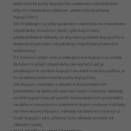
elektronické pošty kupujícího uvedenou v uživatelském
účtu či v objednávce (dále jen „elektronická adresa
kupujícího“).
3.6. Prodávající je vždy oprávněn v závislosti na charakteru
objednávky (množství zboží, výše kupní ceny,
předpokládané náklady na dopravu) požádat kupujícího o
dodatečné potvrzení objednávky (například písemně či
telefonicky).
3.7. Smluvní vztah mezi prodávajícím a kupujícím vzniká
doručením přijetí objednávky (akceptací), jež je
prodávajícím zasláno kupujícímu elektronickou poštou, a
to na adresu elektronické pošty kupujícího.
3.8. Kupující souhlasí s použitím komunikačních
prostředků na dálku při uzavírání kupní smlouvy. Náklady
vzniklé kupujícímu při použití komunikačních prostředků
na dálku v souvislosti s uzavřením kupní smlouvy (náklady
na internetové připojení, náklady na telefonní hovory) si
hradí kupující sám, přičemž tyto náklady se neliší od
základní sazby.