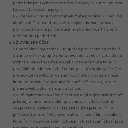
podmínky jsou vyhotoveny v českém jazyce. Kupní smlouvu
lze uzavřít v českém jazyce.
1.5. Znění obchodních podmínek může prodávající měnit či
doplňovat. Tímto ustanovením nejsou dotčena práva a
povinnosti vzniklá po dobu účinnosti předchozího znění
obchodních podmínek.
UŽIVATELSKÝ ÚČET
2.1. Na základě registrace kupujícího provedené na webové
stránce může kupující přistupovat do svého uživatelského
rozhraní. Ze svého uživatelského rozhraní může kupující
provádět objednávání zboží (dále jen „uživatelský účet“). V
případě, že to webové rozhraní obchodu umožňuje, může
kupující provádět objednávání zboží též bez registrace
přímo z webového rozhraní obchodu.
2.2. Při registraci na webové stránce a při objednávání zboží
je kupující povinen uvádět správně a pravdivě všechny
údaje. Údaje uvedené v uživatelském účtu je kupující při
jakékoliv jejich změně povinen aktualizovat. Údaje uvedené
kupujícím v uživatelském účtu a při objednávání zboží jsou
prodávajícím považovány za správné.