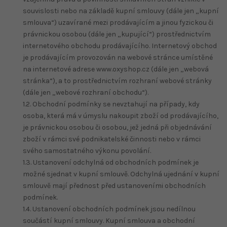
souvislosti nebo na základě kupní smlouvy (dále jen „kupní
smlouva“) uzavírané mezi prodávajícím a jinou fyzickou či
právnickou osobou (dále jen „kupující“) prostřednictvím
internetového obchodu prodávajícího. Internetový obchod
je prodávajícím provozován na webové stránce umístěné
na internetové adrese www.oxyshop.cz (dále jen „webová
stránka“), a to prostřednictvím rozhraní webové stránky
(dále jen „webové rozhraní obchodu“).
1.2. Obchodní podmínky se nevztahují na případy, kdy
osoba, která má v úmyslu nakoupit zboží od prodávajícího,
je právnickou osobou či osobou, jež jedná při objednávání
zboží v rámci své podnikatelské činnosti nebo v rámci
svého samostatného výkonu povolání.
1.3. Ustanovení odchylná od obchodních podmínek je
možné sjednat v kupní smlouvě. Odchylná ujednání v kupní
smlouvě mají přednost před ustanoveními obchodních
podmínek.
1.4. Ustanovení obchodních podmínek jsou nedílnou
součástí kupní smlouvy. Kupní smlouva a obchodní