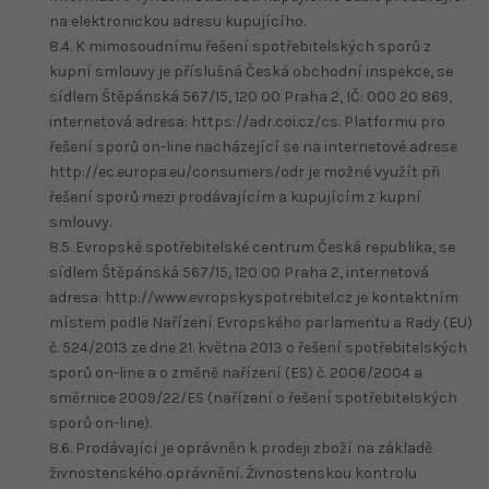
na elektronickou adresu kupujícího.
8.4. K mimosoudnímu řešení spotřebitelských sporů z
kupní smlouvy je příslušná Česká obchodní inspekce, se
sídlem Štěpánská 567/15, 120 00 Praha 2, IČ: 000 20 869,
internetová adresa: https://adr.coi.cz/cs. Platformu pro
řešení sporů on-line nacházející se na internetové adrese
http://ec.europa.eu/consumers/odr je možné využít při
řešení sporů mezi prodávajícím a kupujícím z kupní
smlouvy.
8.5. Evropské spotřebitelské centrum Česká republika, se
sídlem Štěpánská 567/15, 120 00 Praha 2, internetová
adresa: http://www.evropskyspotrebitel.cz je kontaktním
místem podle Nařízení Evropského parlamentu a Rady (EU)
č. 524/2013 ze dne 21. května 2013 o řešení spotřebitelských
sporů on-line a o změně nařízení (ES) č. 2006/2004 a
směrnice 2009/22/ES (nařízení o řešení spotřebitelských
sporů on-line).
8.6. Prodávající je oprávněn k prodeji zboží na základě
živnostenského oprávnění. Živnostenskou kontrolu