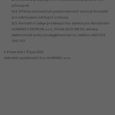
přístupná.
12.4. Přílohu obchodních podmínek tvoří vzorový formulář
pro odstoupení od kupní smlouvy.
12.5. Kontaktní údaje prodávajícího: adresa pro doručování
HUMMER CENTRUM, s.r.o., Pilská 20/2 198 00, adresa
elektronické pošty prodej@hummer.cz, telefon +420 272
700 757.
V Praze dne 1. Října 2021
Jednatel společnosti Tvrz HUMMER, s.r.o.