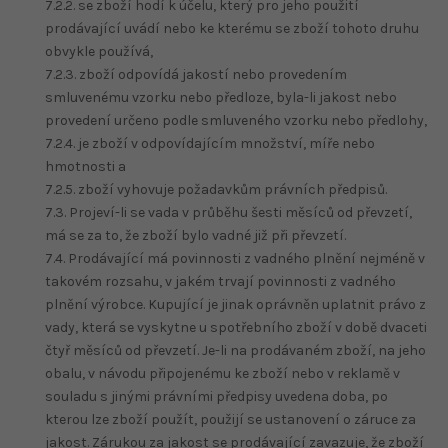
7.2.2. se zboží hodí k účelu, který pro jeho použití
prodávající uvádí nebo ke kterému se zboží tohoto druhu
obvykle používá,
7.2.3. zboží odpovídá jakostí nebo provedením
smluvenému vzorku nebo předloze, byla-li jakost nebo
provedení určeno podle smluveného vzorku nebo předlohy,
7.2.4. je zboží v odpovídajícím množství, míře nebo
hmotnosti a
7.2.5. zboží vyhovuje požadavkům právních předpisů.
7.3. Projeví-li se vada v průběhu šesti měsíců od převzetí,
má se za to, že zboží bylo vadné již při převzetí.
7.4. Prodávající má povinnosti z vadného plnění nejméně v
takovém rozsahu, v jakém trvají povinnosti z vadného
plnění výrobce. Kupující je jinak oprávněn uplatnit právo z
vady, která se vyskytne u spotřebního zboží v době dvaceti
čtyř měsíců od převzetí. Je-li na prodávaném zboží, na jeho
obalu, v návodu připojenému ke zboží nebo v reklamě v
souladu s jinými právními předpisy uvedena doba, po
kterou lze zboží použít, použijí se ustanovení o záruce za
jakost. Zárukou za jakost se prodávající zavazuje, že zboží