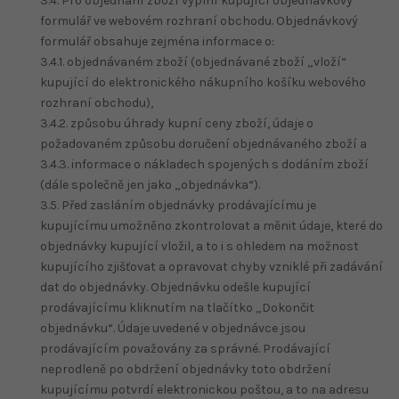
3.4. Pro objednání zboží vyplní kupující objednávkový
formulář ve webovém rozhraní obchodu. Objednávkový
formulář obsahuje zejména informace o:
3.4.1. objednávaném zboží (objednávané zboží „vloží“
kupující do elektronického nákupního košíku webového
rozhraní obchodu),
3.4.2. způsobu úhrady kupní ceny zboží, údaje o
požadovaném způsobu doručení objednávaného zboží a
3.4.3. informace o nákladech spojených s dodáním zboží
(dále společně jen jako „objednávka“).
3.5. Před zasláním objednávky prodávajícímu je
kupujícímu umožněno zkontrolovat a měnit údaje, které do
objednávky kupující vložil, a to i s ohledem na možnost
kupujícího zjišťovat a opravovat chyby vzniklé při zadávání
dat do objednávky. Objednávku odešle kupující
prodávajícímu kliknutím na tlačítko „Dokončit
objednávku“. Údaje uvedené v objednávce jsou
prodávajícím považovány za správné. Prodávající
neprodleně po obdržení objednávky toto obdržení
kupujícímu potvrdí elektronickou poštou, a to na adresu