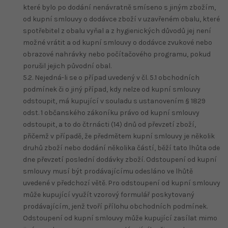
které bylo po dodání nenávratně smíseno s jiným zbožím,
od kupní smlouvy o dodávce zboží v uzavřeném obalu, které
spotřebitel z obalu vyňal a z hygienických důvodů jej není
možné vrátit a od kupní smlouvy o dodávce zvukové nebo
obrazové nahrávky nebo počítačového programu, pokud
porušil jejich původní obal.
5.2. Nejedná-li se o případ uvedený v čl. 5.1 obchodních
podmínek či o jiný případ, kdy nelze od kupní smlouvy
odstoupit, má kupující v souladu s ustanovením § 1829
odst. 1 občanského zákoníku právo od kupní smlouvy
odstoupit, a to do čtrnácti (14) dnů od převzetí zboží,
přičemž v případě, že předmětem kupní smlouvy je několik
druhů zboží nebo dodání několika částí, běží tato lhůta ode
dne převzetí poslední dodávky zboží. Odstoupení od kupní
smlouvy musí být prodávajícímu odesláno ve lhůtě
uvedené v předchozí větě. Pro odstoupení od kupní smlouvy
může kupující využít vzorový formulář poskytovaný
prodávajícím, jenž tvoří přílohu obchodních podmínek.
Odstoupení od kupní smlouvy může kupující zasílat mimo