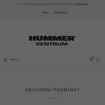
Pro rychlou rezervaci zážitku klikněte zde!
Rezervace
Účet
Košík
0
0
SEAR
MENU
CART
OBCHODNÍ PODMÍNKY