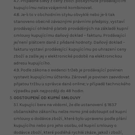
4.7. Případné slevy z ceny zboží poskytnuté prodávajícím
kupujícímu nelze vzájemně kombinovat.
4.8. Je-li to v obchodním styku obvyklé nebo je-li tak
stanoveno obecně závaznými právními předpisy, vystaví
prodávající ohledně plateb prováděných na základě kupní
smlouvy kupujícímu daňový doklad – fakturu. Prodávající
je/není plátcem daně z přidané hodnoty. Daňový doklad –
fakturu vystaví prodávající kupujícímu po uhrazení ceny
zboží a zašle jej v elektronické podobě na elektronickou
adresu kupujícího.
4.9. Podle zákona o evidenci tržeb je prodávající povinen
vystavit kupujícímu účtenku. Zároveň je povinen zaevidovat
přijatou tržbu u správce daně online; v případě technického
výpadku pak nejpozději do 48 hodin.
ODSTOUPENÍ OD KUPNÍ SMLOUVY
5.1. Kupující bere na vědomí, že dle ustanovení § 1837
občanského zákoníku nelze mimo jiné odstoupit od kupní
smlouvy o dodávce zboží, které bylo upraveno podle přání
kupujícího nebo pro jeho osobu, od kupní smlouvy o
dodávce zboží, které podléhá rychlé zkáze, jakož i zboží,