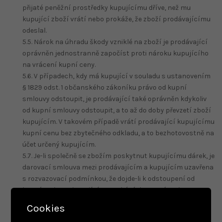
přijaté peněžní prostředky kupujícímu dříve, než mu
kupující zboží vrátí nebo prokáže, že zboží prodávajícímu
odeslal.
5.5. Nárok na úhradu škody vzniklé na zboží je prodávající
oprávněn jednostranně započíst proti nároku kupujícího
na vrácení kupní ceny.
5.6. V případech, kdy má kupující v souladu s ustanovením
§ 1829 odst. 1 občanského zákoníku právo od kupní
smlouvy odstoupit, je prodávající také oprávněn kdykoliv
od kupní smlouvy odstoupit, a to až do doby převzetí zboží
kupujícím. V takovém případě vrátí prodávající kupujícímu
kupní cenu bez zbytečného odkladu, a to bezhotovostně na
účet určený kupujícím.
5.7. Je-li společně se zbožím poskytnut kupujícímu dárek, je
darovací smlouva mezi prodávajícím a kupujícím uzavřena
s rozvazovací podmínkou, že dojde-li k odstoupení od
kupní smlouvy kupujícím, pozbývá darovací smlouva
ohledně takového dárku účinnosti a kupující je povinen
Cookies
spolu se zbožím prodávajícímu vrátit i poskytnutý dárek.