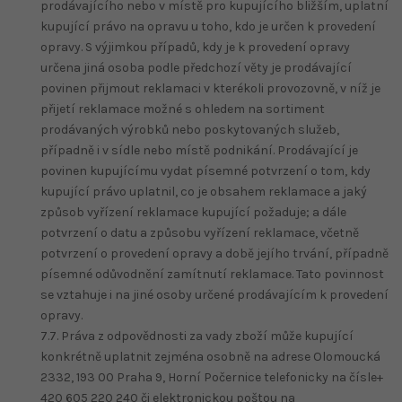
prodávajícího nebo v místě pro kupujícího bližším, uplatní
kupující právo na opravu u toho, kdo je určen k provedení
opravy. S výjimkou případů, kdy je k provedení opravy
určena jiná osoba podle předchozí věty je prodávající
povinen přijmout reklamaci v kterékoli provozovně, v níž je
přijetí reklamace možné s ohledem na sortiment
prodávaných výrobků nebo poskytovaných služeb,
případně i v sídle nebo místě podnikání. Prodávající je
povinen kupujícímu vydat písemné potvrzení o tom, kdy
kupující právo uplatnil, co je obsahem reklamace a jaký
způsob vyřízení reklamace kupující požaduje; a dále
potvrzení o datu a způsobu vyřízení reklamace, včetně
potvrzení o provedení opravy a době jejího trvání, případně
písemné odůvodnění zamítnutí reklamace. Tato povinnost
se vztahuje i na jiné osoby určené prodávajícím k provedení
opravy.
7.7. Práva z odpovědnosti za vady zboží může kupující
konkrétně uplatnit zejména osobně na adrese Olomoucká
2332, 193 00 Praha 9, Horní Počernice telefonicky na čísle+
420 605 220 240 či elektronickou poštou na