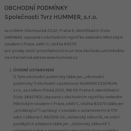
OBCHODNÍ PODMÍNKY
Společnosti Tvrz HUMMER, s.r.o.
se sídlem: Olomoucká 2332, Praha 9, identifikační číslo:
24691640, zapsané v obchodním rejstříku vedeném Městským
soudem v Praze, oddíl C, vložka 83570
pro prodej zboží prostřednictvím on-line obchodu umístěného
na internetové adrese www.hummer.cz
ÚVODNÍ USTANOVENÍ
1.1. Tyto obchodní podmínky (dále jen „obchodní
podmínky“) obchodní společnosti HUMMER CENTRUM,
s.r.o., se sídlem Pilská 20/2, 198 00 Praha 9, identifikační
číslo: 26457831, zapsané v obchodním rejstříku vedeném
Městským soudem v Praze, oddíl C, vložka 83570 (dále jen
„prodávající“) upravují v souladu s ustanovením § 1751
odst. 1 zákona č. 89/2012 Sb., občanský zákoník, ve znění
pozdějších předpisů (dále jen „občanský zákoník“)
vzájemná práva a povinnosti smluvních stran vzniklé v