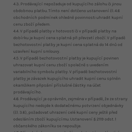
4.3. Prodávající nepožaduje od kupujícího zálohu či jinou
obdobnou platbu. Tímto není dotčeno ustanovení čl. 4.6
obchodních podmínek ohledně povinnosti uhradit kupní
cenu zboží předem.
4.4. V případě platby v hotovosti či v případě platby na
dobírku je kupní cena splatná při převzetí zboží. V případě
bezhotovostní platby je kupní cena splatná do 14 dnů od
uzavření kupní smlouvy.
4.5. V případě bezhotovostní platby je kupující povinen
uhrazovat kupní cenu zboží společně s uvedením
variabilního symbolu platby. V případě bezhotovostní
platby je závazek kupujícího uhradit kupní cenu splněn
okamžikem připsání příslušné částky na účet
prodávajícího.
4.6. Prodávající je oprávněn, zejména v případě, že ze strany
kupujícího nedojde k dodatečnému potvrzení objednávky
(čl. 3.6), požadovat uhrazení celé kupní ceny ještě před
odesláním zboží kupujícímu. Ustanovení § 2119 odst. 1
občanského zákoníku se nepoužije.