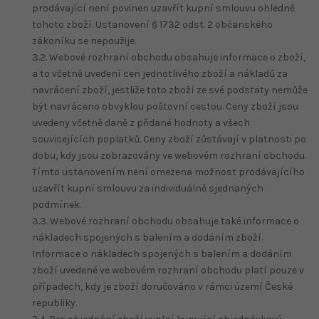
prodávající není povinen uzavřít kupní smlouvu ohledně
tohoto zboží. Ustanovení § 1732 odst. 2 občanského
zákoníku se nepoužije.
3.2. Webové rozhraní obchodu obsahuje informace o zboží,
a to včetně uvedení cen jednotlivého zboží a nákladů za
navrácení zboží, jestliže toto zboží ze své podstaty nemůže
být navráceno obvyklou poštovní cestou. Ceny zboží jsou
uvedeny včetně daně z přidané hodnoty a všech
souvisejících poplatků. Ceny zboží zůstávají v platnosti po
dobu, kdy jsou zobrazovány ve webovém rozhraní obchodu.
Tímto ustanovením není omezena možnost prodávajícího
uzavřít kupní smlouvu za individuálně sjednaných
podmínek.
3.3. Webové rozhraní obchodu obsahuje také informace o
nákladech spojených s balením a dodáním zboží.
Informace o nákladech spojených s balením a dodáním
zboží uvedené ve webovém rozhraní obchodu platí pouze v
případech, kdy je zboží doručováno v rámci území České
republiky.