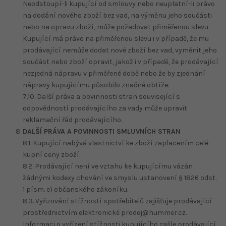
Neodstoupí-li kupující od smlouvy nebo neuplatní-li právo
na dodání nového zboží bez vad, na výměnu jeho součásti
nebo na opravu zboží, může požadovat přiměřenou slevu.
Kupující má právo na přiměřenou slevu i v případě, že mu
prodávající nemůže dodat nové zboží bez vad, vyměnit jeho
součást nebo zboží opravit, jakož i v případě, že prodávající
nezjedná nápravu v přiměřené době nebo že by zjednání
nápravy kupujícímu působilo značné obtíže.
7.10. Další práva a povinnosti stran související s
odpovědností prodávajícího za vady může upravit
reklamační řád prodávajícího.
DALŠÍ PRÁVA A POVINNOSTI SMLUVNÍCH STRAN
8.1. Kupující nabývá vlastnictví ke zboží zaplacením celé
kupní ceny zboží.
8.2. Prodávající není ve vztahu ke kupujícímu vázán
žádnými kodexy chování ve smyslu ustanovení § 1826 odst.
1 písm. e) občanského zákoníku.
8.3. Vyřizování stížností spotřebitelů zajišťuje prodávající
prostřednictvím elektronické prodej@hummer.cz.
Informaci o vyřízení stížnosti kupujícího zašle prodávající