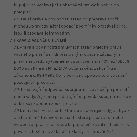
kupujícího vyplývající z obecně závazných právních
předpisů.
6.5. Další práva a povinnosti stran při přepravě zboží
mohou upravit zvláštní dodací podmínky prodávajícího,
jsou-li prodávajícím vydány.
PRÁVA Z VADNÉHO PLNĚNÍ
7.1. Práva a povinnosti smluvních stran ohledně práv z
vadného plnění se řídí příslušnými obecně závaznými
právními předpisy (zejména ustanoveními § 1914 až 1925, §
2099 až 2117 a § 2161 až 2174 občanského zákoníku a
zákonem č. 634/1992 Sb., o ochraně spotřebitele, ve znění
pozdějších předpisů).
7.2. Prodávající odpovídá kupujícímu, že zboží při převzetí
nemá vady. Zejména prodávající odpovídá kupujícímu, že v
době, kdy kupující zboží převzal:
7.2.1. má zboží vlastnosti, které si strany ujednaly, a chybí-li
ujednání, má takové vlastnosti, které prodávající nebo
výrobce popsal nebo které kupující očekával s ohledem na
povahu zboží a na základě reklamy jimi prováděné,