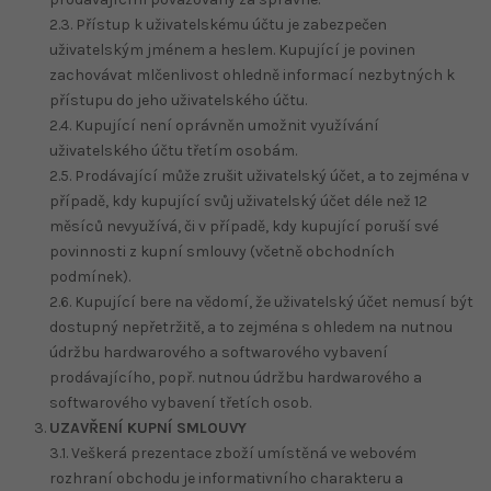
2.3. Přístup k uživatelskému účtu je zabezpečen
uživatelským jménem a heslem. Kupující je povinen
zachovávat mlčenlivost ohledně informací nezbytných k
přístupu do jeho uživatelského účtu.
2.4. Kupující není oprávněn umožnit využívání
uživatelského účtu třetím osobám.
2.5. Prodávající může zrušit uživatelský účet, a to zejména v
případě, kdy kupující svůj uživatelský účet déle než 12
měsíců nevyužívá, či v případě, kdy kupující poruší své
povinnosti z kupní smlouvy (včetně obchodních
podmínek).
2.6. Kupující bere na vědomí, že uživatelský účet nemusí být
dostupný nepřetržitě, a to zejména s ohledem na nutnou
údržbu hardwarového a softwarového vybavení
prodávajícího, popř. nutnou údržbu hardwarového a
softwarového vybavení třetích osob.
UZAVŘENÍ KUPNÍ SMLOUVY
3.1. Veškerá prezentace zboží umístěná ve webovém
rozhraní obchodu je informativního charakteru a