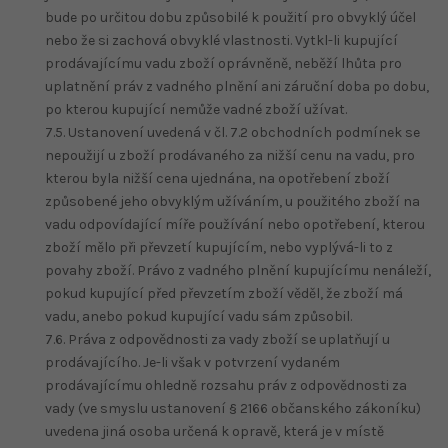
bude po určitou dobu způsobilé k použití pro obvyklý účel
nebo že si zachová obvyklé vlastnosti. Vytkl-li kupující
prodávajícímu vadu zboží oprávněně, neběží lhůta pro
uplatnění práv z vadného plnění ani záruční doba po dobu,
po kterou kupující nemůže vadné zboží užívat.
7.5. Ustanovení uvedená v čl. 7.2 obchodních podmínek se
nepoužijí u zboží prodávaného za nižší cenu na vadu, pro
kterou byla nižší cena ujednána, na opotřebení zboží
způsobené jeho obvyklým užíváním, u použitého zboží na
vadu odpovídající míře používání nebo opotřebení, kterou
zboží mělo při převzetí kupujícím, nebo vyplývá-li to z
povahy zboží. Právo z vadného plnění kupujícímu nenáleží,
pokud kupující před převzetím zboží věděl, že zboží má
vadu, anebo pokud kupující vadu sám způsobil.
7.6. Práva z odpovědnosti za vady zboží se uplatňují u
prodávajícího. Je-li však v potvrzení vydaném
prodávajícímu ohledně rozsahu práv z odpovědnosti za
vady (ve smyslu ustanovení § 2166 občanského zákoníku)
uvedena jiná osoba určená k opravě, která je v místě