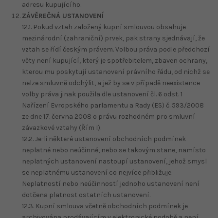
adresu kupujícího.
ZÁVĚREČNÁ USTANOVENÍ
12.1. Pokud vztah založený kupní smlouvou obsahuje
mezinárodní (zahraniční) prvek, pak strany sjednávají, že
vztah se řídí českým právem. Volbou práva podle předchozí
věty není kupující, který je spotřebitelem, zbaven ochrany,
kterou mu poskytují ustanovení právního řádu, od nichž se
nelze smluvně odchýlit, a jež by se v případě neexistence
volby práva jinak použila dle ustanovení čl. 6 odst. 1
Nařízení Evropského parlamentu a Rady (ES) č. 593/2008
ze dne 17. června 2008 o právu rozhodném pro smluvní
závazkové vztahy (Řím I).
12.2. Je-li některé ustanovení obchodních podmínek
neplatné nebo neúčinné, nebo se takovým stane, namísto
neplatných ustanovení nastoupí ustanovení, jehož smysl
se neplatnému ustanovení co nejvíce přibližuje.
Neplatností nebo neúčinností jednoho ustanovení není
dotčena platnost ostatních ustanovení.
12.3. Kupní smlouva včetně obchodních podmínek je
archivována prodávajícím v elektronické podobě a není