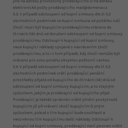
jiné na adresu provozovny prodávajícího či na adresu
elektronické pošty prodávajícího mail@domena.cz.
5.3. V případě odstoupení od kupní smlouvy dle čl. 5.2
obchodních podmínek se kupní smlouva od počátku ruší.
Zboží musí být kupujícím prodávajícímu vráceno do
čtrnácti (14) dnů od doručení odstoupení od kupní smlouvy
prodávajícímu. Odstoupí-li kupující od kupní smlouvy,
nese kupující náklady spojené s navrácením zboží
prodávajícímu, a to i v tom případě, kdy zboží nemůže být
vráceno pro svou povahu obvyklou poštovní cestou.
5.4. V případě odstoupení od kupní smlouvy dle čl. 5.2
obchodních podmínek vrátí prodávající peněžní
prostředky přijaté od kupujícího do čtrnácti (14) dnů od
odstoupení od kupní smlouvy kupujícím, a to stejným
způsobem, jakým je prodávající od kupujícího přijal.
Prodávající je taktéž oprávněn vrátit plnění poskytnuté
kupujícím již při vrácení zboží kupujícím či jiným
způsobem, pokud s tím kupující bude souhlasit a
nevzniknou tím kupujícímu další náklady. Odstoupí-li
kupující od kupní smlouvy, prodávající není povinen vrátit