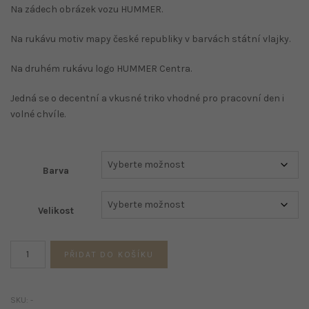
Na zádech obrázek vozu HUMMER.
Na rukávu motiv mapy české republiky v barvách státní vlajky.
Na druhém rukávu logo HUMMER Centra.
Jedná se o decentní a vkusné triko vhodné pro pracovní den i
volné chvíle.
Barva
Velikost
Pánské
PŘIDAT DO KOŠÍKU
triko
offroad
potisk
SKU:
-