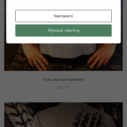
Nastavení
Přijmout všechny
Triko dámské šedé 4×4
590
Kč