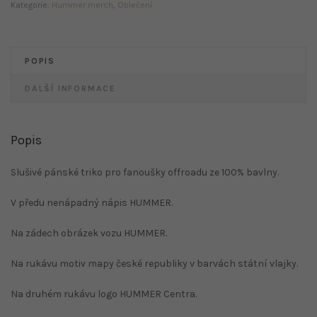
na
Kategorie:
Hummer merch
,
Oblečení
zádech
množství
POPIS
DALŠÍ INFORMACE
Popis
Slušivé pánské triko pro fanoušky offroadu ze 100% bavlny.
V předu nenápadný nápis HUMMER.
Na zádech obrázek vozu HUMMER.
Na rukávu motiv mapy české republiky v barvách státní vlajky.
Na druhém rukávu logo HUMMER Centra.