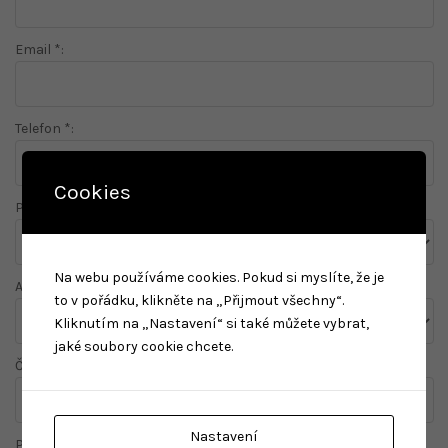
Email *:
Telefon *:
Cookies
Počet lidí
Na webu používáme cookies. Pokud si myslíte, že je
Agentura *:
to v pořádku, klikněte na „Přijmout všechny“.
Kliknutím na „Nastavení“ si také můžete vybrat,
jaké soubory cookie chcete.
Číslo voucheru
Nastavení
Platnost voucheru do