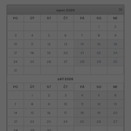
»
srpen
2026
PO
ÚT
ST
ČT
PÁ
SO
NE
1
2
3
4
5
6
7
8
9
10
11
12
13
14
15
16
·
·
·
17
18
19
20
21
22
23
·
24
25
26
27
28
29
30
31
září
2026
PO
ÚT
ST
ČT
PÁ
SO
NE
1
2
3
4
5
6
7
8
9
10
11
12
13
14
15
16
17
18
19
20
21
22
23
24
25
26
27
28
29
30