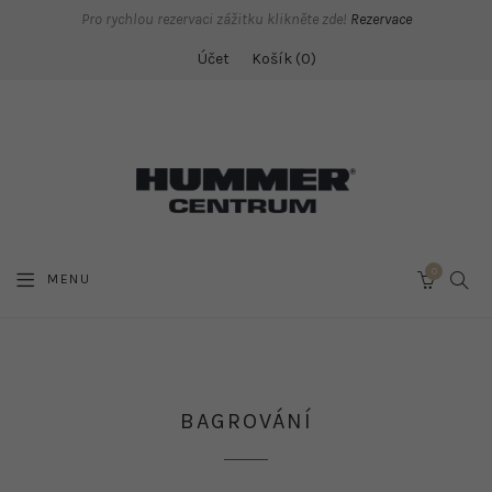
Pro rychlou rezervaci zážitku klikněte zde!
Rezervace
Účet
Košík
0
0
SEAR
MENU
CART
BAGROVÁNÍ