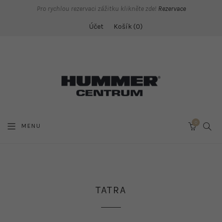
Pro rychlou rezervaci zážitku klikněte zde!
Rezervace
Účet
Košík
0
0
SEAR
MENU
CART
TATRA