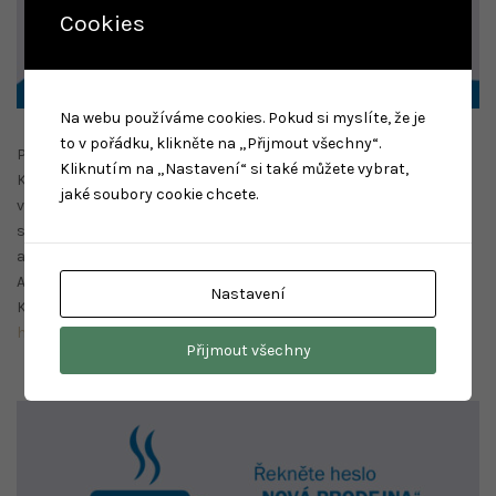
Cookies
Na webu používáme cookies. Pokud si myslíte, že je
to v pořádku, klikněte na „Přijmout všechny“.
Přijeďte na čerpací stanici EuroOil Nové Město na trase Praha-
Kliknutím na „Nastavení“ si také můžete vybrat,
Kolín, řekněte heslo „NOVÁ PRODEJNA“ a získejte kávu dle
jaké soubory cookie chcete.
výběru k nákupu na prodejně ZDARMA a možnost zařadit se do
slosování o super ceny – jízdu vojenským speciálem na
adrenalinovém polygonu v Praze 9 v HUMMER Centru.
Akce platí po celý listopad.
Nastavení
Kompletní pravidla akce najdete tady
https://www.ceproas.cz/eurooil/akce-pro-zakazniky
Přijmout všechny