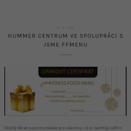
14.
14. 12. 2021
12.
HUMMER CENTRUM VE SPOLUPRÁCI S
2021
JSME FFMENU
Skvělý dárek pod stromeček pro všechny, co si nechtějí odříct