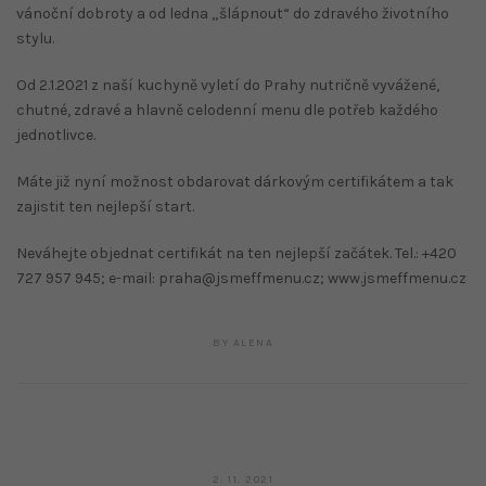
vánoční dobroty a od ledna „šlápnout“ do zdravého životního
stylu.
Od 2.1.2021 z naší kuchyně vyletí do Prahy nutričně vyvážené,
chutné, zdravé a hlavně celodenní menu dle potřeb každého
jednotlivce.
Máte již nyní možnost obdarovat dárkovým certifikátem a tak
zajistit ten nejlepší start.
Neváhejte objednat certifikát na ten nejlepší začátek. Tel.: +420
727 957 945; e-mail: praha@jsmeffmenu.cz; www.jsmeffmenu.cz
BY
ALENA
4.
2. 11. 2021