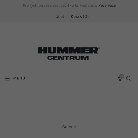
Pro rychlou rezervaci zážitku klikněte zde!
Rezervace
Účet
Košík
0
0
SEAR
MENU
CART
Galerie