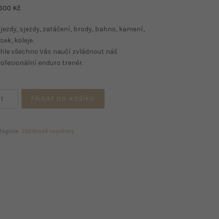
 600
Kč
jezdy, sjezdy, zatáčení, brody, bahno, kamení,
sek, koleje.
hle všechno Vás naučí zvládnout náš
ofesionální enduro trenér.
VOD
PŘIDAT DO KOŠÍKU
O
VĚTA
FFROAD
tegorie:
Zážitkové vouchery
RO
ESTOVNÍ
NDURA
nožství