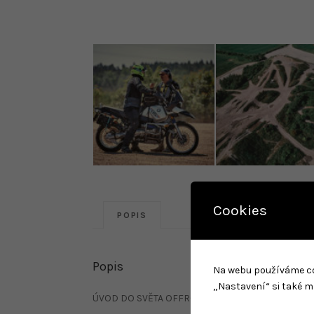
Cookies
POPIS
Popis
Na webu používáme cook
„Nastavení“ si také m
ÚVOD DO SVĚTA OFFROAD PRO CESTOVNÍ ENDUR