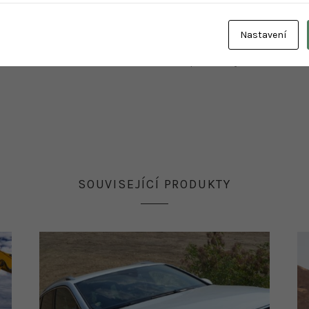
ninku s profesionálním enduro instruktorem, vstup na polygon
Nastavení
časí.
ní cestovní enduro a mít vlastní ochranné prostředky.
SOUVISEJÍCÍ PRODUKTY