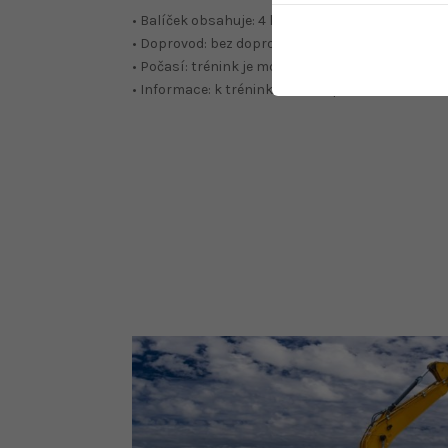
• Balíček obsahuje: 4 hodiny individuálního tré
• Doprovod: bez doprovodu
• Počasí: trénink je možné čerpat nezávisle na po
• Informace: k tréninku budete potřebovat vlast