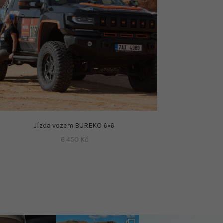
Jízda vozem BUREKO 6×6
6 450
Kč